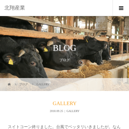
北翔産業
BLOG
ブログ
ブログ
GALLERY
GALLERY
2018.09.25
GALLERY
スイトコーン終りました。台風でベッタリいきましたが。なん